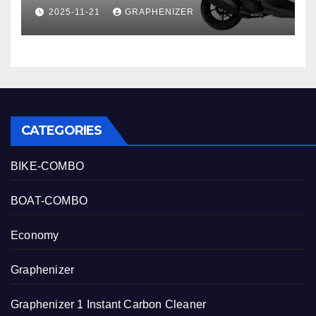
that set the EV apart |
2025-11-21
GRAPHENIZER
CATEGORIES
BIKE-COMBO
BOAT-COMBO
Economy
Graphenizer
Graphenizer 1 Instant Carbon Cleaner